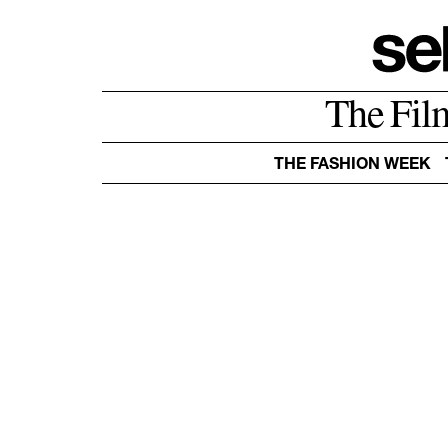
The Fil
THE FASHION WEEK
AMERICA
ASIA
EUROPE
OCEANIA
BELGIUM
DENMARK
ESTONIA
FRANCE
GERMANY
GREECE
ITALY
NETHERLANDS
NORWAY
POLAND