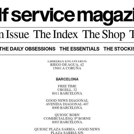
A CORUÑA
m Issue
The Index
The Shop
IAMNUE STORE
SAN ANDRES 136
15003 A CORUÑA
KCO. LA MARINA
THE DAILY OBSESSIONS
THE ESSENTIALS
THE STOCKI
AV. DE LA MARINA
15003 A CORUÑA
LIBRERÍA ENCONTROS
RIEGO DE AGUA, 42
15001 A CORUÑA
BARCELONA
FREE TIME
URGELL, 32
8011 BARCELONA
GOOD NEWS DIAGONAL
AVENIDA DIAGONAL 407
8006 BARCELONA
QUIOSC BORN
COMERCIAL/ESQ. Pª BORNE
8003 BARCELONA
QUIOSC PLAZA SARRIA - GOOD NEWS
PLAZA SARRIÁ S/N