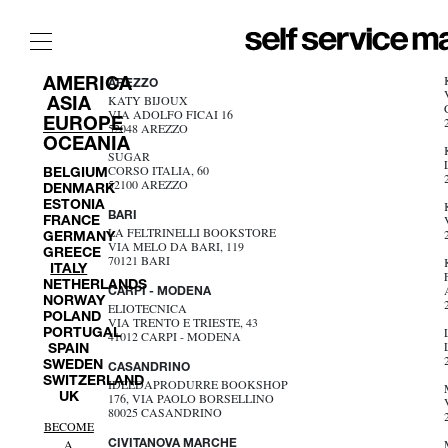
AMERICA
AREZZO
The Film Issue
ASIA
KATY BIJOUX
VIA ADOLFO FICAI 16
The Index
EUROPE
52048 AREZZO
OCEANIA
The Shop
SUGAR
BELGIUM
CORSO ITALIA, 60
52100 AREZZO
DENMARK
The Now
ESTONIA
BARI
FRANCE
THE FASHION WEEK
LA FELTRINELLI BOOKSTORE
GERMANY
VIA MELO DA BARI, 119
GREECE
THE DAILY OBSESSIONS
70121 BARI
ITALY
NETHERLANDS
THE ESSENTIALS
CARPI - MODENA
NORWAY
ELIOTECNICA
POLAND
THE STOCKISTS
VIA TRENTO E TRIESTE, 43
PORTUGAL
41012 CARPI - MODENA
LOGIN
SPAIN
SWEDEN
CASANDRINO
ABOUT
SWITZERLAND
IDEEDAPRODURRE BOOKSHOP
UK
176, VIA PAOLO BORSELLINO
/ SEARCH
80025 CASANDRINO
BECOME
CIVITANOVA MARCHE
A